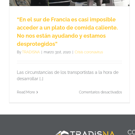
“En el sur de Francia es casi imposible
acceder a un plato de comida caliente.
No nos están ayudando y estamos
desprotegidos”
By
TRADISNA
|
marzo 31st, 2020
|
Crisis coronavirus
Las circunstancias de los transportistas a la hora de
desarrollar [...]
en
Read More
Comentarios desactivados
“En
el
sur
de
Francia
es
casi
C