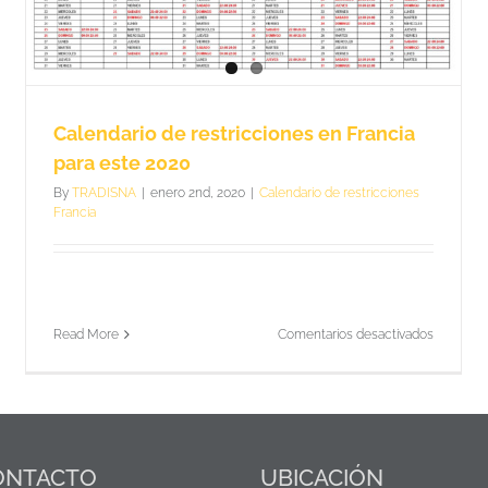
Calendario de restricciones en Francia para este 2019
Calendario de restricciones Francia
Calendario de restricciones en Francia
para este 2020
By
TRADISNA
|
enero 2nd, 2020
|
Calendario de restricciones
Francia
en
Read More
Comentarios desactivados
Calendar
de
restricci
en
Francia
para
este
ONTACTO
UBICACIÓN