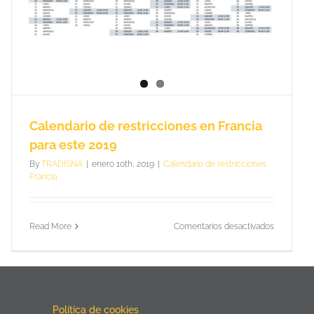
Calendario de restricciones en Francia
para este 2019
By
TRADISNA
|
enero 10th, 2019
|
Calendario de restricciones
Francia
en
Read More
Comentarios desactivados
io
Calendario
de
ones
restriccio
en
Francia
para
Política de cookies