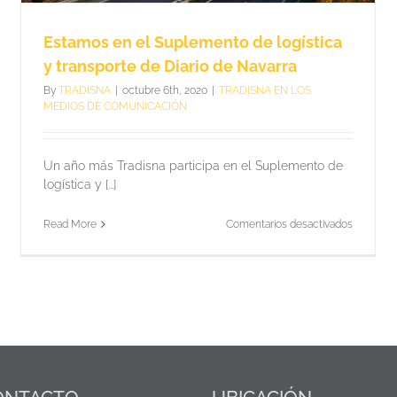
Estamos en el Suplemento de logística
y transporte de Diario de Navarra
By
TRADISNA
|
octubre 6th, 2020
|
TRADISNA EN LOS
MEDIOS DE COMUNICACIÓN
Un año más Tradisna participa en el Suplemento de
logística y [...]
en
Read More
Comentarios desactivados
Estamos
en
el
Supleme
de
SNA
logística
y
transport
ento
de
Diario
rte