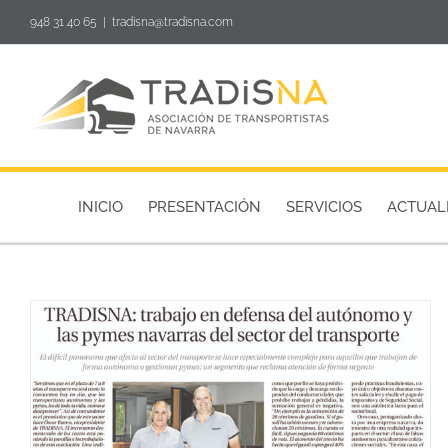
Skip
948 31 40 65
|
tradisna@tradisna.com
to
content
INICIO
PRESENTACIÓN
SERVICIOS
ACTUAL
Estamos en el Suplemento de logística y transporte de
Diario de Navarra
TRADISNA EN LOS MEDIOS DE COMUNICACIÓN