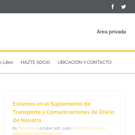
Facebook
Twit
Área privada
o Libre
HAZTE SOCIO
UBICACIÓN Y CONTACTO
Estamos en el Suplemento de
Transporte y Comunicaciones de Diario
de Navarra
By
TRADISNA
|
octubre 30th, 2018
|
TRADISNA EN LOS
MEDIOS DE COMUNICACIÓN