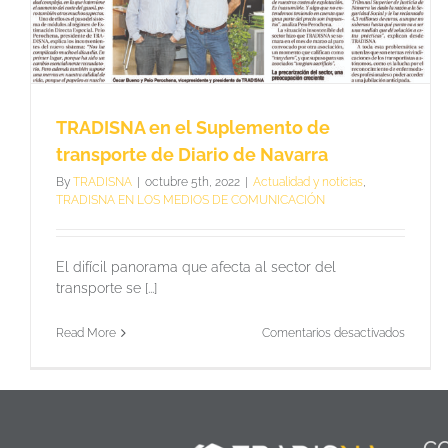
TRADISNA en el Suplemento de
transporte de Diario de Navarra
By
TRADISNA
|
octubre 5th, 2022
|
Actualidad y noticias
,
TRADISNA EN LOS MEDIOS DE COMUNICACIÓN
El difícil panorama que afecta al sector del
transporte se [...]
en
Read More
Comentarios desactivados
TRADI
en
el
Suplem
de
transpo