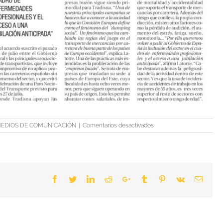
en
MEDIOS DE COMUNICACIÓN
|
Comentarios desactivados
Estamos
en
el
Suplemento
de
Facebook
Twitter
LinkedIn
Reddit
Google+
Tumblr
Pinterest
Vk
Email
logística
y
transporte
de
Diario