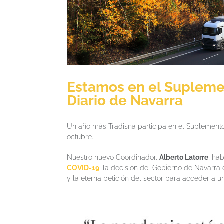
Estamos en el Suplemen
Diario de Navarra
Un año más Tradisna participa en el Suplemento
octubre.
Nuestro nuevo Coordinador,
Alberto Latorre
, ha
COVID-19
, la decisión del Gobierno de Navarra
y la eterna petición del sector para acceder a 