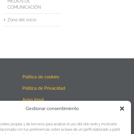
MEDIOS DE
COMUNICACIÓN
Zona del socio
o
Política de cookies
Política de Privacidad
Aviso legal
Gestionar consentimiento
“Esta empresa ha recibido una
ookies propias y de terceros para analizar el uso del sitio web y mostrarte
subvención del Gobierno de
elacionada con tus preferencias sobre la base de un perfil elaborado a partir