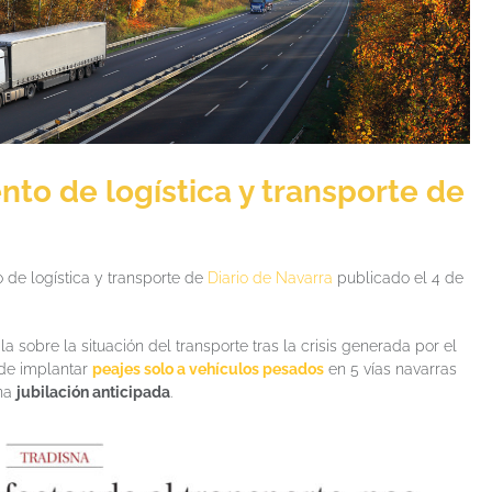
to de logística y transporte de
 de logística y transporte de
Diario de Navarra
publicado el 4 de
bla sobre la situación del transporte tras la crisis generada por el
 de implantar
peajes solo a vehículos pesados
en 5 vías navarras
una
jubilación anticipada
.