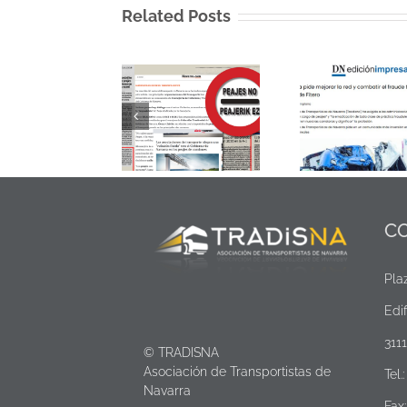
Related Posts
Reafirmamos
Diario de Navarra
nuestra posición
recoge la denuncia
TRADIS
contra los peajes:
de TRADISNA
Suplem
repercusión
sobre la
transport
mediática tras el
siniestralidad y las
de N
comunicado
infraestructuras en
conjunto
el transporte
C
Pla
Edif
311
© TRADISNA
Asociación de Transportistas de
Tel.
Navarra
Fax