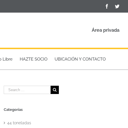
Facebook
Twit
Área privada
o Libre
HAZTE SOCIO
UBICACIÓN Y CONTACTO
Search
for:
Categorías
44 toneladas