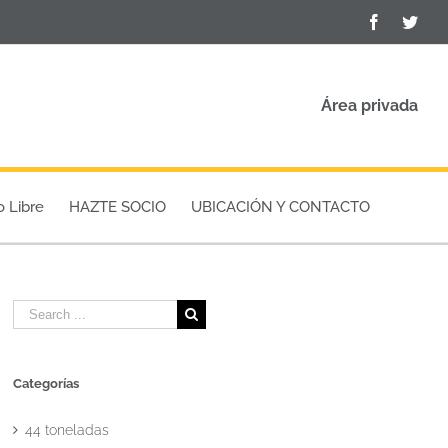
Facebook
Twit
Área privada
o Libre
HAZTE SOCIO
UBICACIÓN Y CONTACTO
Search
for:
Categorías
44 toneladas