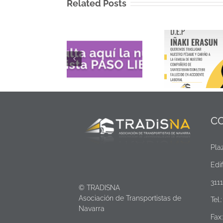
Related Posts
Ayudas
cese ant
Revista Paso Libre
Comunicado de
transpor
nº 101
pésame
merca
viajero
C
Pla
Edif
311
© TRADISNA
Asociación de Transportistas de
Tel.
Navarra
Fax