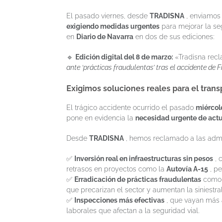
El pasado viernes, desde
TRADISNA
, enviamos
exigiendo medidas urgentes
para mejorar la seg
en
Diario de Navarra
en dos de sus ediciones:
🔹
Edición digital del 8 de marzo:
«Tradisna recl
ante ‘prácticas fraudulentas’ tras el accidente de F
Exigimos soluciones reales para el trans
El trágico accidente ocurrido el pasado
miércole
pone en evidencia la
necesidad urgente de act
Desde
TRADISNA
, hemos reclamado a las admi
✅
Inversión real en infraestructuras sin pesos
, 
retrasos en proyectos como la
Autovía A-15
, pe
✅
Erradicación de prácticas fraudulentas
como l
que precarizan el sector y aumentan la siniestra
✅
Inspecciones más efectivas
, que vayan más a
laborales que afectan a la seguridad vial.