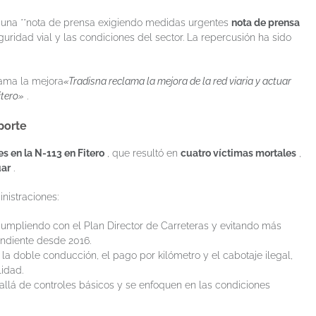
 una **nota de prensa exigiendo medidas urgentes
nota de prensa
uridad vial y las condiciones del sector. La repercusión ha sido
ama la mejora
«Tradisna reclama la mejora de la red viaria y actuar
itero»
.
porte
s en la N-113 en Fitero
, que resultó en
cuatro víctimas mortales
,
uar
.
nistraciones:
cumpliendo con el Plan Director de Carreteras y evitando más
ndiente desde 2016.
a doble conducción, el pago por kilómetro y el cabotaje ilegal,
lidad.
llá de controles básicos y se enfoquen en las condiciones