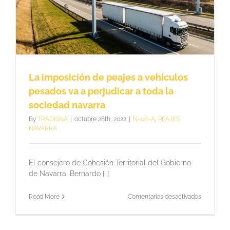
en
construirs
45
meses
y
costará
95
millones
La imposición de peajes a vehículos
pesados va a perjudicar a toda la
sociedad navarra
By
TRADISNA
|
octubre 28th, 2022
|
N-121-A
,
PEAJES
NAVARRA
El consejero de Cohesión Territorial del Gobierno
de Navarra, Bernardo [...]
en
Read More
Comentarios desactivados
La
imposició
de