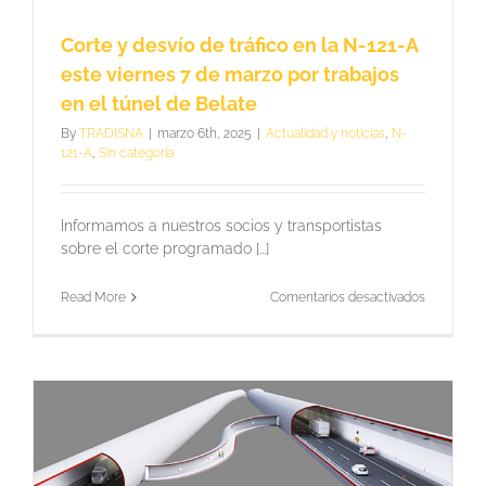
Corte y desvío de tráfico en la N-121-A
este viernes 7 de marzo por trabajos
en el túnel de Belate
By
TRADISNA
|
marzo 6th, 2025
|
Actualidad y noticias
,
N-
121-A
,
Sin categoría
Informamos a nuestros socios y transportistas
sobre el corte programado [...]
en
Read More
Comentarios desactivados
Corte
y
desvío
de
tráfico
en
la
N-
121-