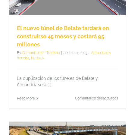
A
este
viernes
7
de
El nuevo túnel de Belate tardará en
marzo
por
construirse 45 meses y costará 95
trabajos
millones
en
el
By
Comunicacion Tradisna
|
abril 12th, 2023
|
Actualidad y
túnel
noticias
,
N-121-A
de
Belate
La duplicación de los túneles de Belate y
Almandoz será [...]
en
Read More
Comentarios desactivados
El
nuevo
túnel
de
Belate
tardará