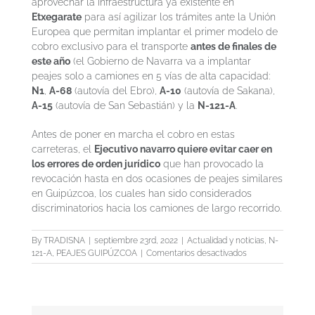
aprovechar la infraestructura ya existente en
Etxegarate
para así agilizar los trámites ante la Unión
Europea que permitan implantar el primer modelo de
cobro exclusivo para el transporte
antes de finales de
este año
(el Gobierno de Navarra va a implantar
peajes solo a camiones en 5 vías de alta capacidad:
N1
,
A-68
(autovía del Ebro),
A-10
(autovía de Sakana),
A-15
(autovía de San Sebastián) y la
N-121-A
.
Antes de poner en marcha el cobro en estas
carreteras, el
Ejecutivo navarro quiere evitar caer en
los errores de orden jurídico
que han provocado la
revocación hasta en dos ocasiones de peajes similares
en Guipúzcoa, los cuales han sido considerados
discriminatorios hacia los camiones de largo recorrido.
By
TRADISNA
|
septiembre 23rd, 2022
|
Actualidad y noticias
,
N-
en
121-A
,
PEAJES GUIPÚZCOA
|
Comentarios desactivados
Navarra
usará
el
arco