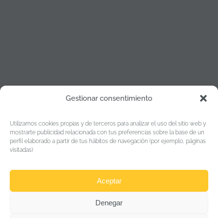
Gestionar consentimiento
Política de cookies
Utilizamos cookies propias y de terceros para analizar el uso del sitio web y
Política de Privacidad
mostrarte publicidad relacionada con tus preferencias sobre la base de un
perfil elaborado a partir de tus hábitos de navegación (por ejemplo, páginas
Aviso legal
visitadas)
Aceptar
“Esta empresa ha recibido una subvención del Gobierno
de Navarra al amparo de la convocatoria de Fomento de la
Denegar
Empresa Digital Navarra 2024 y 2025”