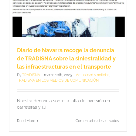
el
comunica
conjunto
Diario de Navarra recoge la denuncia
de TRADISNA sobre la siniestralidad y
las infraestructuras en el transporte
By
TRADISNA
|
marzo 10th, 2025
|
Actualidad y noticias
,
TRADISNA EN LOS MEDIOS DE COMUNICACIÓN
Nuestra denuncia sobre la falta de inversión en
carreteras y [...]
en
Read More
Comentarios desactivados
Diario
de