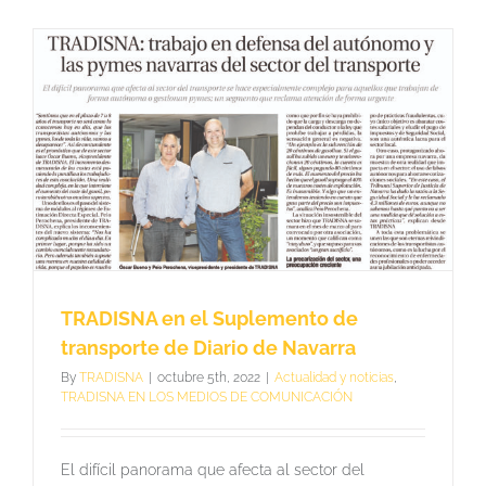
Navarra
recoge
la
denuncia
de
TRADISN
sobre
la
siniestrali
y
las
infraestru
en
el
transporte
TRADISNA en el Suplemento de
transporte de Diario de Navarra
By
TRADISNA
|
octubre 5th, 2022
|
Actualidad y noticias
,
TRADISNA EN LOS MEDIOS DE COMUNICACIÓN
El difícil panorama que afecta al sector del