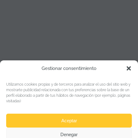
Gestionar consentimiento
Política de cookies
Utilizamos cookies propias y de terceros para analizar el uso del sitio web y
Política de Privacidad
mostrarte publicidad relacionada con tus preferencias sobre la base de un
perfil elaborado a partir de tus hábitos de navegación (por ejemplo, páginas
Aviso legal
visitadas)
Aceptar
“Esta empresa ha recibido una subvención del Gobierno
de Navarra al amparo de la convocatoria de Fomento de la
Denegar