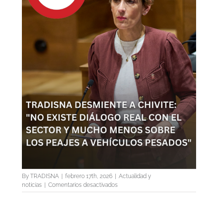
By
TRADISNA
|
febrero 17th, 2026
|
Actualidad y
en
noticias
|
Comentarios desactivados
TRADISNA
DESMIENTE
A