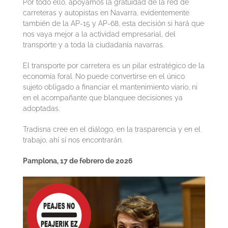
Por todo ello, apoyamos la gratuidad de la red de
carreteras y autopistas en Navarra, evidentemente
también de la AP-15 y AP-68, esta decisión si hará que
nos vaya mejor a la actividad empresarial, del
transporte y a toda la ciudadanía navarras.
El transporte por carretera es un pilar estratégico de la
economía foral. No puede convertirse en el único
sujeto obligado a financiar el mantenimiento viario, ni
en el acompañante que blanquee decisiones ya
adoptadas.
Tradisna cree en el diálogo, en la trasparencia y en el
trabajo, ahí sí nos encontrarán.
Pamplona, 17 de febrero de 2026