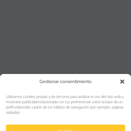
Gestionar consentimiento
Política de cookies
Utilizamos cookies propias y de terceros para analizar el uso del sitio web y
Política de Privacidad
mostrarte publicidad relacionada con tus preferencias sobre la base de un
perfil elaborado a partir de tus hábitos de navegación (por ejemplo, páginas
Aviso legal
visitadas)