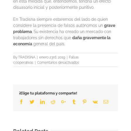
en esta medida que, entendemos, tendría un efecto
disuasorio inicial y posteriormente punitivo.
En Tradisna siempre estaremos del lado de quien
considere la presencia de falsos autónomos un
grave
problema
. Su existencia ha creado un mercado con
trabajadores sin derechos que
daña gravemente la
economía
general del país.
By
TRADISNA
|
enero 23rd, 2019
|
Falsas
en
cooperativas
|
Comentarios desactivados
Defendamos
las
cooperativas…
reales
¡Elige tu plataforma y comparte!
Facebook
Twitter
LinkedIn
Reddit
Google+
Tumblr
Pinterest
Vk
Email