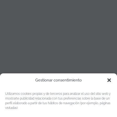
Gestionar consentimiento
Política de cookies
Utilizamos cookies propias y de terceros para analizar el uso del sitio web y
Política de Privacidad
mostrarte publicidad relacionada con tus preferencias sobre la base de un
perfil elaborado a partir de tus hábitos de navegación (por ejemplo, páginas
Aviso legal
visitadas)