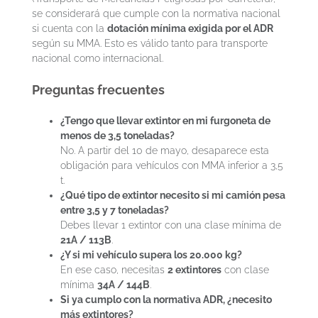
se considerará que cumple con la normativa nacional
si cuenta con la
dotación mínima exigida por el ADR
según su MMA. Esto es válido tanto para transporte
nacional como internacional.
Preguntas frecuentes
¿Tengo que llevar extintor en mi furgoneta de
menos de 3,5 toneladas?
No. A partir del 10 de mayo, desaparece esta
obligación para vehículos con MMA inferior a 3,5
t.
¿Qué tipo de extintor necesito si mi camión pesa
entre 3,5 y 7 toneladas?
Debes llevar 1 extintor con una clase mínima de
21A / 113B
.
¿Y si mi vehículo supera los 20.000 kg?
En ese caso, necesitas
2 extintores
con clase
mínima
34A / 144B
.
Si ya cumplo con la normativa ADR, ¿necesito
más extintores?