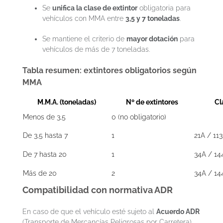
Se
unifica la clase de extintor
obligatoria para
vehículos con MMA entre
3,5 y 7 toneladas
.
Se mantiene el criterio de
mayor dotación
para
vehículos de más de 7 toneladas.
Tabla resumen: extintores obligatorios según
MMA
M.M.A. (toneladas)
Nº de extintores
Cl
Menos de 3,5
0 (no obligatorio)
De 3,5 hasta 7
1
21A / 11
De 7 hasta 20
1
34A / 14
Más de 20
2
34A / 14
Compatibilidad con normativa ADR
En caso de que el vehículo esté sujeto al
Acuerdo ADR
(Transporte de Mercancías Peligrosas por Carretera),