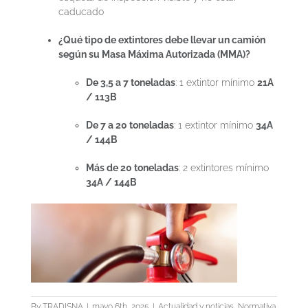
caducado
¿Qué tipo de extintores debe llevar un camión
según su Masa Máxima Autorizada (MMA)?
De 3,5 a 7 toneladas
: 1 extintor mínimo
21A
/ 113B
De 7 a 20 toneladas
: 1 extintor mínimo
34A
/ 144B
Más de 20 toneladas
: 2 extintores mínimo
34A / 144B
By
TRADISNA
|
mayo 6th, 2025
|
Actualidad y noticias
,
Normativa