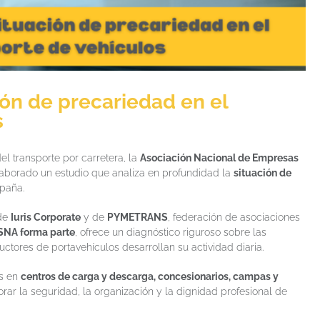
ión de precariedad en el
s
el transporte por carretera, la
Asociación Nacional de Empresas
aborado un estudio que analiza en profundidad la
situación de
paña.
 de
Iuris Corporate
y de
PYMETRANS
, federación de asociaciones
SNA forma parte
, ofrece un diagnóstico riguroso sobre las
uctores de portavehículos desarrollan su actividad diaria.
as en
centros de carga y descarga, concesionarios, campas y
rar la seguridad, la organización y la dignidad profesional de