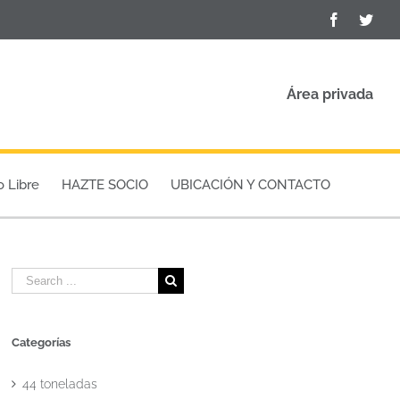
Facebook
Twit
Área privada
o Libre
HAZTE SOCIO
UBICACIÓN Y CONTACTO
Search
for:
Categorías
44 toneladas