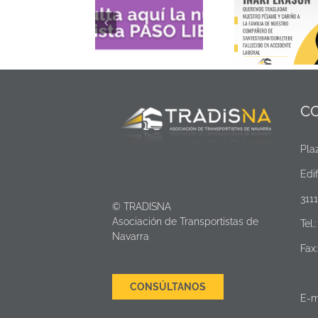
Ayudas
cese ant
Revista Paso Libre
Comunicado de
transpor
nº 101
pésame
merca
viajero
C
Pla
Edif
311
© TRADISNA
Asociación de Transportistas de
Tel.
Navarra
Fax
CONSÚLTANOS
E-m