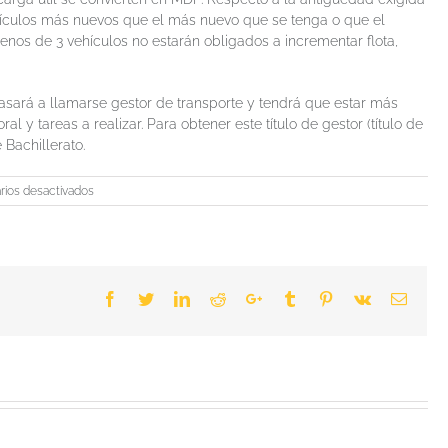
vehículos más nuevos que el más nuevo que se tenga o que el
menos de 3 vehículos no estarán obligados a incrementar flota,
asará a llamarse gestor de transporte y tendrá que estar más
l y tareas a realizar. Para obtener este título de gestor (título de
 Bachillerato.
en
ios desactivados
La
reforma
del
ROTT,
¿cómo
Facebook
Twitter
LinkedIn
Reddit
Google+
Tumblr
Pinterest
Vk
Email
va
a
afectarnos
a
los
transportistas?