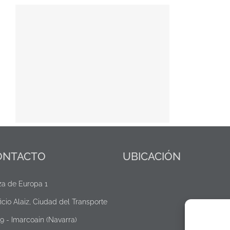
e
ONTACTO
UBICACIÓN
za de Europa 1
icio Alaiz, Ciudad del Transporte
19 - Imarcoain (Navarra)