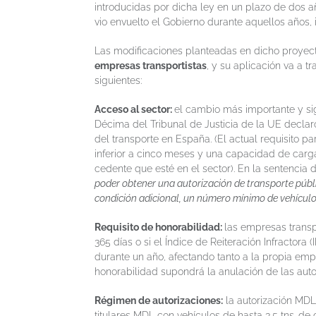
introducidas por dicha ley en un plazo de dos añ
vio envuelto el Gobierno durante aquellos años, 
Las modificaciones planteadas en dicho proye
empresas transportistas
, y su aplicación va a t
siguientes:
Acceso al sector:
el cambio más importante y sig
Décima del Tribunal de Justicia de la UE declaró
del transporte en España. (El actual requisito 
inferior a cinco meses y una capacidad de carga 
cedente que esté en el sector). En la sentencia di
poder obtener una autorización de transporte púb
condición adicional, un número mínimo de vehículos 
Requisito de honorabilidad:
las empresas trans
365 días o si el Índice de Reiteración Infractora (
durante un año, afectando tanto a la propia emp
honorabilidad supondrá la anulación de las autor
Régimen de autorizaciones:
la autorización MDL 
titulares MDL con vehículos de hasta 3,5 tns. de