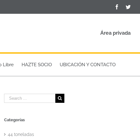
Facebook
Twit
Área privada
o Libre
HAZTE SOCIO
UBICACIÓN Y CONTACTO
Search
for:
Categorías
44 toneladas