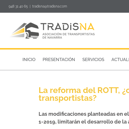
Skip
948 31 40 65
|
tradisna@tradisna.com
to
content
INICIO
PRESENTACIÓN
SERVICIOS
ACTUAL
La reforma del ROTT, ¿
transportistas?
Las modificaciones planteadas en el
1-2019, limitarán el desarrollo de l