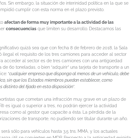
os. Sin embargo, la situación de interinidad política en la que se
impidió cumplir con esta norma en el plazo previsto.
cto
afectan de forma muy importante a la actividad de las
raer
consecuencias
que limiten su desarrollo. Destacamos las
nificativo quizá sea que con fecha 8 de febrero de 2018, la Sala
 ilegal el requisito de los tres camiones para acceder al sector
para acceder al sector es de tres camiones con una antigüedad
de 60 toneladas, o bien “adquirir” una tarjeta de transporte a un
ce: “
cualquier empresa que disponga al menos de un vehículo, debe
lico, sin que los Estados miembros puedan establecer, como
distinto del fijado en esta disposición
”.
portistas que cometan una infracción muy grave en un plazo de
IRI) es igual o superior a tres, no podrán ejercer la actividad
resa como al gestor que capacite a ésta. La pérdida de la
izaciones de transporte, no pudiendo ser titular durante un año.
será sólo para vehículos hasta 3,5 tns. MMA, y los actuales
 carga útil se convierten en MDP. Respecto a la antigüedad exigida