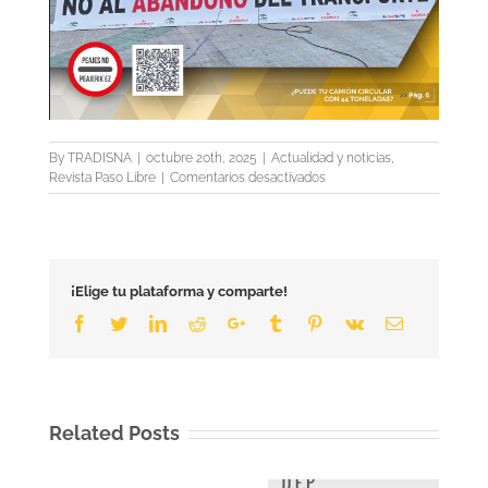
By
TRADISNA
|
octubre 20th, 2025
|
Actualidad y noticias
,
en
Revista Paso Libre
|
Comentarios desactivados
Revista
Paso
Libre
nº
98
¡Elige tu plataforma y comparte!
Facebook
Twitter
LinkedIn
Reddit
Google+
Tumblr
Pinterest
Vk
Email
Related Posts