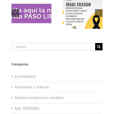
Ayudas para el cese
anticipado de
ibre
Comunicado de
transportistas de
pésame
mercancías y
viajeros en 2026
Search
for:
Categorías
44 toneladas
Actualidad y noticias
Alianza europea por carretera
App TRADISNA