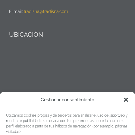
E-mail:
tradisna@tradisna.com
UBICACIÓN
Gestionar consentimiento
Utilizamos cookies propias y de terceros para analizar el uso del sitio web y
mostrarte publicidad relacionada con tus preferencias sobre la base de un
perfil elaborado a partir de tus hábitos de navegación (por ejemplo, páginas
visitadas)