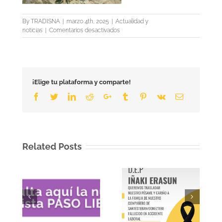
By
TRADISNA
|
marzo 4th, 2025
|
Actualidad y
en
noticias
|
Comentarios desactivados
Aprobado
provisionalmente
el
proyecto
de
¡Elige tu plataforma y comparte!
construcción
de
Facebook
Twitter
LinkedIn
Reddit
Google+
Tumblr
Pinterest
Vk
Email
la
A-
15
entre
Cintruénigo
Related Posts
y
la
AP-
15
Ayudas para el cese
anticipado de
ibre
Comunicado de
transportistas de
pésame
mercancías y