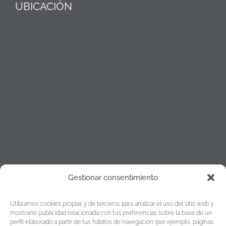
UBICACIÓN
Gestionar consentimiento
Política de cookies
Utilizamos cookies propias y de terceros para analizar el uso del sitio web y
Política de Privacidad
mostrarte publicidad relacionada con tus preferencias sobre la base de un
perfil elaborado a partir de tus hábitos de navegación (por ejemplo, páginas