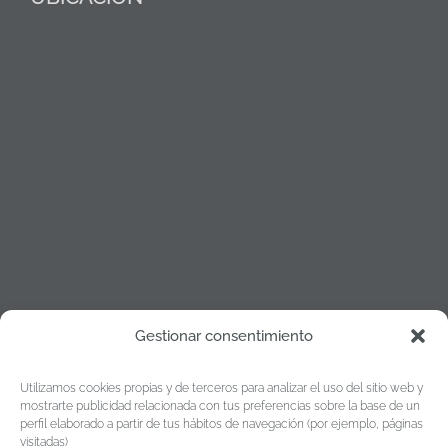
Gestionar consentimiento
Política de cookies
Utilizamos cookies propias y de terceros para analizar el uso del sitio web y
Política de Privacidad
mostrarte publicidad relacionada con tus preferencias sobre la base de un
perfil elaborado a partir de tus hábitos de navegación (por ejemplo, páginas
Aviso legal
visitadas)