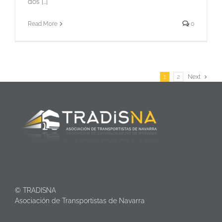
dos [...]
Read More
0
1
2
Next
© TRADISNA
Asociación de Transportistas de Navarra