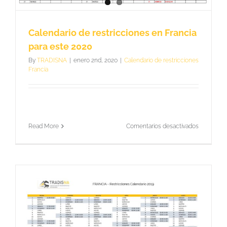
ni
los
desviará
Calendario de restricciones en Francia
por
la
para este 2020
AP-
By
TRADISNA
|
enero 2nd, 2020
|
Calendario de restricciones
15
Francia
en
Read More
Comentarios desactivados
Calendario
de
restriccio
en
Francia
para
este
2020