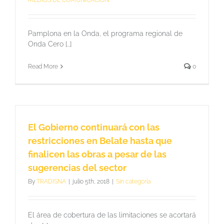
MEDIOS DE COMUNICACIÓN
tras
5
meses
Pamplona en la Onda, el programa regional de
de
obras
Onda Cero [...]
Read More
0
El Gobierno continuará con las
restricciones en Belate hasta que
finalicen las obras a pesar de las
sugerencias del sector
By
TRADISNA
|
julio 5th, 2018
|
Sin categoría
El área de cobertura de las limitaciones se acortará