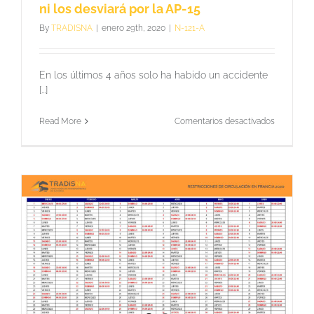
ni los desviará por la AP-15
By
TRADISNA
|
enero 29th, 2020
|
N-121-A
En los últimos 4 años solo ha habido un accidente
[...]
en
Read More
Comentarios desactivados
El
Gobierno
de
Navarra
no
restringirá
el
tránsito
de
camiones
en
la
N-
121-
A