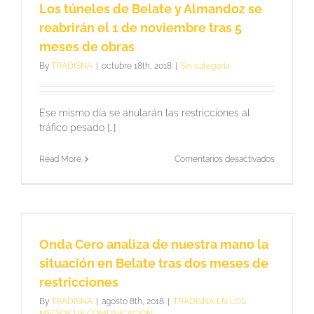
Los túneles de Belate y Almandoz se
este
2019
reabrirán el 1 de noviembre tras 5
meses de obras
By
TRADISNA
|
octubre 18th, 2018
|
Sin categoría
Ese mismo día se anularán las restricciones al
tráfico pesado [...]
en
Read More
Comentarios desactivados
Los
túneles
de
Belate
y
Almandoz
Onda Cero analiza de nuestra mano la
se
reabrirán
situación en Belate tras dos meses de
el
restricciones
1
de
By
TRADISNA
|
agosto 8th, 2018
|
TRADISNA EN LOS
noviembr