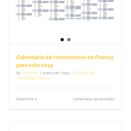
Calendario de restricciones en Francia
para este 2019
By
TRADISNA
|
enero 10th, 2019
|
Calendario de
restricciones Francia
en
Read More
Comentarios desactivados
Calendario
de
restriccio
en
Francia
para