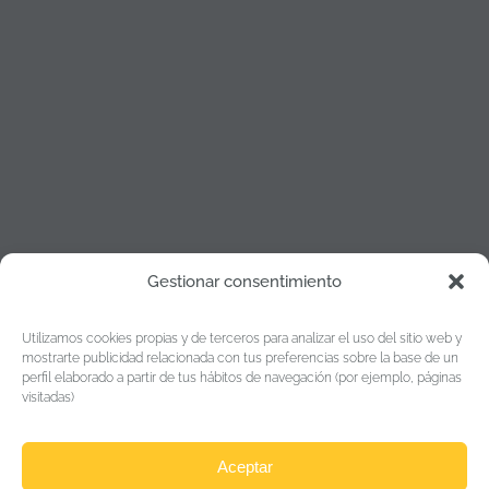
Gestionar consentimiento
Política de cookies
Utilizamos cookies propias y de terceros para analizar el uso del sitio web y
Política de Privacidad
mostrarte publicidad relacionada con tus preferencias sobre la base de un
perfil elaborado a partir de tus hábitos de navegación (por ejemplo, páginas
Aviso legal
visitadas)
Aceptar
“Esta empresa ha recibido una subvención del Gobierno