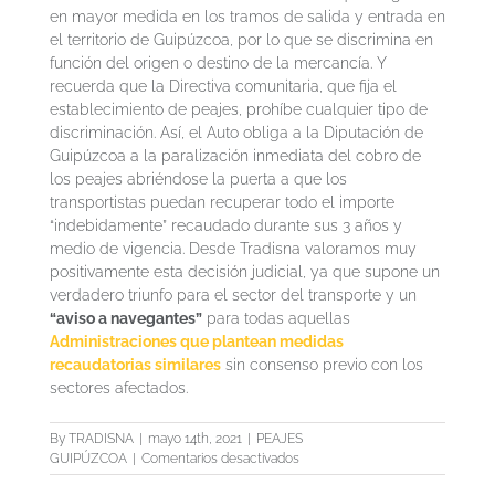
en mayor medida en los tramos de salida y entrada en
el territorio de Guipúzcoa, por lo que se discrimina en
función del origen o destino de la mercancía. Y
recuerda que la Directiva comunitaria, que fija el
establecimiento de peajes, prohíbe cualquier tipo de
discriminación. Así, el Auto obliga a la Diputación de
Guipúzcoa a la paralización inmediata del cobro de
los peajes abriéndose la puerta a que los
transportistas puedan recuperar todo el importe
“indebidamente” recaudado durante sus 3 años y
medio de vigencia. Desde Tradisna valoramos muy
positivamente esta decisión judicial, ya que supone un
verdadero triunfo para el sector del transporte y un
“aviso a navegantes”
para todas aquellas
Administraciones que plantean medidas
recaudatorias similares
sin consenso previo con los
sectores afectados.
By
TRADISNA
|
mayo 14th, 2021
|
PEAJES
en
GUIPÚZCOA
|
Comentarios desactivados
El