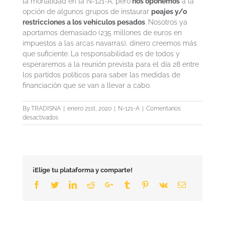
la mortalidad en la N-121-A, pero
nos oponemos
a la
opción de algunos grupos de instaurar
peajes y/o
restricciones a los vehículos pesados
. Nosotros ya
aportamos demasiado (235 millones de euros en
impuestos a las arcas navarras), dinero creemos más
que suficiente. La responsabilidad es de todos y
esperaremos a la reunión prevista para el día 28 entre
los partidos políticos para saber las medidas de
financiación que se van a llevar a cabo.
By
TRADISNA
|
enero 21st, 2020
|
N-121-A
|
Comentarios
en
desactivados
N-
121-
A:
el
transporte
¡Elige tu plataforma y comparte!
pesado
en
Facebook
Twitter
LinkedIn
Reddit
Google+
Tumblr
Pinterest
Vk
Email
el
punto
de
mira