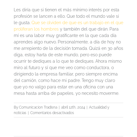
Les diría que si tienen el más mínimo interés por esta
profesión se lancen a ello. Que todo el mundo vale si
le gusta.
Que se olviden de que es un trabajo en el que
proliferan los hombres
y también del que dirán. Para
mí es una labor muy gratificante en la que cada día
aprendes algo nuevo. Personalmente, a día de hoy no
me arrepiento de la decisión tomada. Quizá en 30 años
diga, estoy harta de este mundo, pero eso puede
ocurrir te dediques a lo que te dediques. Ahora mismo
miro al futuro y sí que me veo como conductora, o
dirigiendo la empresa familiar, pero siempre encima
del camión, como hace mi padre. Tengo muy claro
que yo no valgo para estar en una oficina con una
mesa hasta arriba de papeles, yo necesito moverme.
By
Comunicacion Tradisna
|
abril 12th, 2024
|
Actualidad y
en
noticias
|
Comentarios desactivados
«Cada
día
aprendo
algo