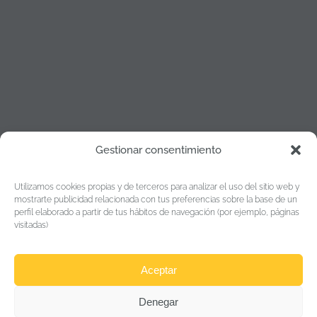
Gestionar consentimiento
Política de cookies
Utilizamos cookies propias y de terceros para analizar el uso del sitio web y
Política de Privacidad
mostrarte publicidad relacionada con tus preferencias sobre la base de un
perfil elaborado a partir de tus hábitos de navegación (por ejemplo, páginas
Aviso legal
visitadas)
Aceptar
“Esta empresa ha recibido una subvención del Gobierno
de Navarra al amparo de la convocatoria de Fomento de la
Denegar
Empresa Digital Navarra 2024 y 2025”